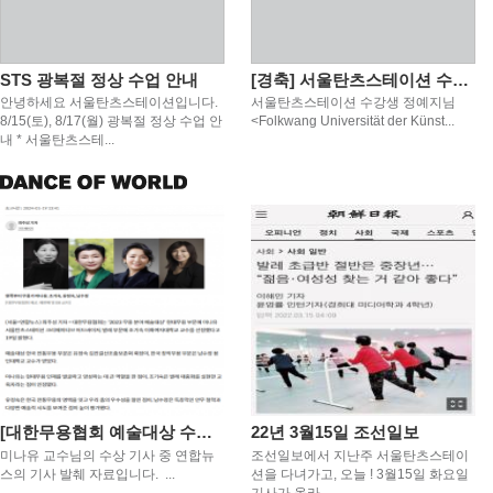
STS 광복절 정상 수업 안내
[경축] 서울탄츠스테이션 수강생 정예지님 독일 폴크방 대학원 합격
안녕하세요 서울탄츠스테이션입니다.
서울탄츠스테이션 수강생 정예지님
8/15(토), 8/17(월) 광복절 정상 수업 안
<Folkwang Universität der Künst...
내 * 서울탄츠스테...
[대한무용협회 예술대상 수상 - 미나유교수님]/ 24년 1월 19일 연합뉴스 발췌
22년 3월15일 조선일보
미나유 교수님의 수상 기사 중 연합뉴
조선일보에서 지난주 서울탄츠스테이
스의 기사 발췌 자료입니다. ​ ...
션을 다녀가고, 오늘 ! 3월15일 화요일