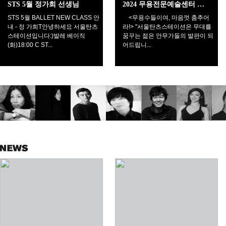
STS 5월 정가희 선생님
2024 무용전문예술센터 서울탄츠스테이션 무료 대관 공익 사업
STS 5월 BALLET NEW CLASS 안
<무용수들이여, 마음껏 춤추어
내 - 정 가희T ​ 안녕하세요 서울탄츠
라!> "서울탄츠스테이션은 무대를
스테이션입니다:) ​ 발레 베이직
꿈꾸는 젊은 안무가들의 발판이 되
(화)18:00 C ST...
어드립니...